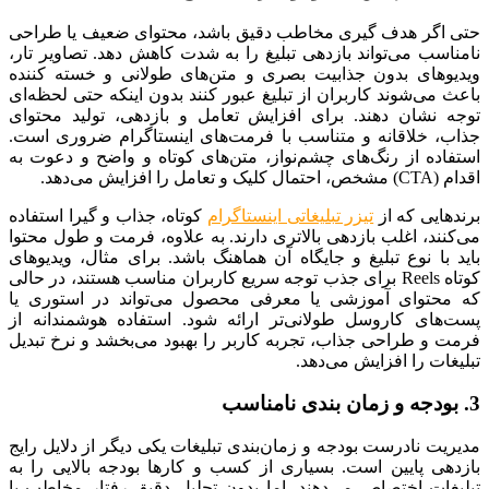
حتی اگر هدف ‌گیری مخاطب دقیق باشد، محتوای ضعیف یا طراحی
نامناسب می‌تواند بازدهی تبلیغ را به شدت کاهش دهد. تصاویر تار،
ویدیوهای بدون جذابیت بصری و متن‌های طولانی و خسته ‌کننده
باعث می‌شوند کاربران از تبلیغ عبور کنند بدون اینکه حتی لحظه‌ای
توجه نشان دهند. برای افزایش تعامل و بازدهی، تولید محتوای
جذاب، خلاقانه و متناسب با فرمت‌های اینستاگرام ضروری است.
استفاده از رنگ‌های چشم‌نواز، متن‌های کوتاه و واضح و دعوت به
اقدام (CTA) مشخص، احتمال کلیک و تعامل را افزایش می‌دهد.
برندهایی که از
تیزر تبلیغاتی اینستاگرام
کوتاه، جذاب و گیرا استفاده
می‌کنند، اغلب بازدهی بالاتری دارند. به‌ علاوه، فرمت و طول محتوا
باید با نوع تبلیغ و جایگاه آن هماهنگ باشد. برای مثال، ویدیوهای
کوتاه Reels برای جذب توجه سریع کاربران مناسب هستند، در حالی
که محتوای آموزشی یا معرفی محصول می‌تواند در استوری یا
پست‌های کاروسل طولانی‌تر ارائه شود. استفاده هوشمندانه از
فرمت و طراحی جذاب، تجربه کاربر را بهبود می‌بخشد و نرخ تبدیل
تبلیغات را افزایش می‌دهد.
3. بودجه و زمان ‌بندی نامناسب
مدیریت نادرست بودجه و زمان‌بندی تبلیغات یکی دیگر از دلایل رایج
بازدهی پایین است. بسیاری از کسب‌ و کارها بودجه بالایی را به
تبلیغات اختصاص می‌دهند، اما بدون تحلیل دقیق رفتار مخاطب یا