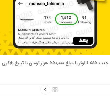
جذب 515 فالوئر با مبلغ 550,000 هزار تومان با تبلیغ بلاگری