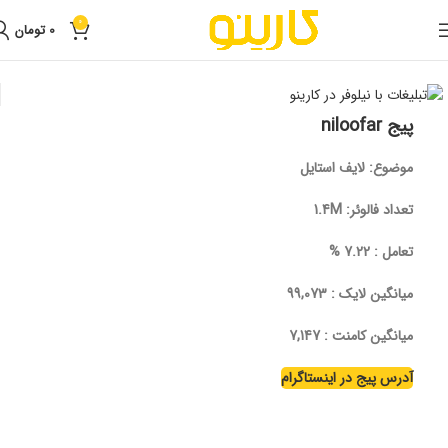
0
0
تومان
خانه
تبلیغات
تبلیغات اینستاگرام
اینفلوئنسر
بلاگر
پیج niloofar
موضوع
: لایف استایل
تعداد فالوئر
:
1.4M
تعامل : 7.22 %
میانگین لایک : 99,073
میانگین کامنت : 7,147
آدرس پیج در اینستاگرام