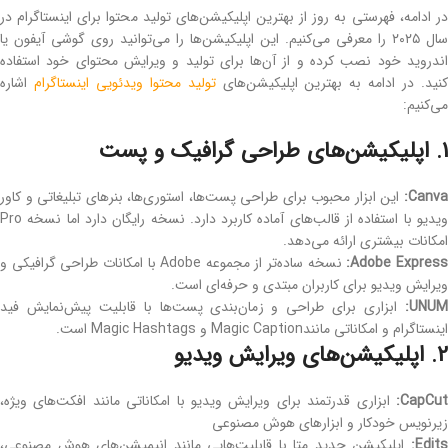
در ادامه، فهرستی به ‌روز از بهترین اپلیکیشن‌های تولید محتوا برای اینستاگرام در
سال ۲۰۲۵ را معرفی می‌کنیم. این اپلیکیشن‌ها را می‌توانید روی گوشی آیفون یا
اندروید خود نصب کرده و از آن‌ها برای تولید و ویرایش محتوای خود استفاده
نید. در ادامه به بهترین اپلیکیشن‌های
تولید محتوا ویدئویی اینستاگرام
اشاره
می‌کنیم:
1. اپلیکیشن‌های طراحی گرافیک و پست
Canv
:
این ابزار محبوب برای طراحی پست‌ها، استوری‌ها، بنرهای تبلیغاتی و کاور
ویدیو با استفاده از قالب‌های آماده کاربرد دارد. نسخه رایگان دارد اما نسخه Pro
امکانات بیشتری ارائه می‌دهد.
Adobe Expres
:
نسخه ساده‌تر از مجموعه Adobe با امکانات طراحی گرافیکی و
ویرایش ویدیو برای کاربران مبتدی و حرفه‌ای است.
UNUM
:
ابزاری برای طراحی و زمان‌بندی پست‌ها با قابلیت پیش‌نمایش فید
اینستاگرام و امکاناتی مانندMagic Caption و Magic Hashtags است.
2. اپلیکیشن‌های ویرایش ویدیو
CapCut
:
ابزاری قدرتمند برای ویرایش ویدیو با امکاناتی مانند افکت‌های ویژه،
زیرنویس خودکار و ابزارهای هوش مصنوعی
Edits
:
اپلیکیشن جدید متا با قابلیت‌هایی مانند انیمیشن‌های هوش مصنوعی،